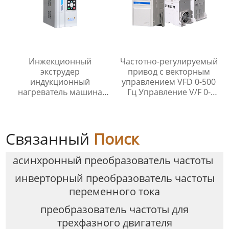
Инжекционный
Частотно-регулируемый
экструдер
привод с векторным
индукционный
управлением VFD 0-500
нагреватель машина
Гц Управление V/F 0-
10кВт для перегретого
5000 Гц
пара
Связанный
Поиск
асинхронный преобразователь частоты
инверторный преобразователь частоты
переменного тока
преобразователь частоты для
трехфазного двигателя