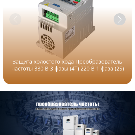
Защита холостого хода Преобразователь
частоты 380 В 3 фазы (4T) 220 В 1 фаза (2S)