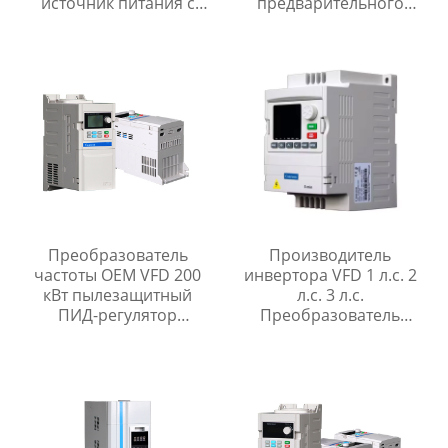
источник питания с
предварительного
автоматическим
индукционного
контролем давления
нагрева, машина для
воды
нанесения покрытия
FBE на трубы с
зажимами для
покрытия монтажных
стыков
Преобразователь
Производитель
частоты OEM VFD 200
инвертора VFD 1 л.с. 2
кВт пылезащитный
л.с. 3 л.с.
ПИД-регулятор
Преобразователь
преобразователь
частоты 220 В 380 В 440
частоты
В драйвер