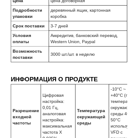
Цена
цена договорная
Подробности
деревянный ящик, картонная
упаковки
коробка
Срок поставки
3-7 дней
Условия
Аккредитив, банковский перевод,
оплаты
Western Union, Paypal
Возможность
3000 шт./шт. в неделю
поставки
ИНФОРМАЦИЯ О ПРОДУКТЕ
-10°C ~
Цифровая
+40°C (при
настройка:
температуре
0,01 Гц,
окружающей
Разрешение
Температура
аналоговая
среды 40°C-
входной
окружающей
настройка:
50°C
частоты
среды
максимальная
используйте
частота X
VFD с