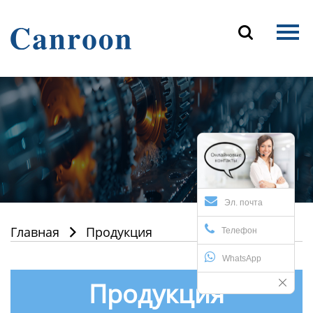
Главная

Продукция
О Нас
Новости и блог
Контакты
Эл. почта
Главная
Продукция

Телефон
WhatsApp
Продукция