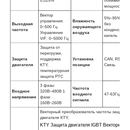
0,025%
пониженной
мощностью)
Вектор
5%~95%RH,
управления:
Влажность
Выходная
без
0~500 Гц
окружающего
частота
конденсации
Управление
воздуха
капель
V/F: 0~5000 Гц
Защита от
перегрузки,
Защита
поддержка
Установка
CAN, RS485
двигателя
KTY,
позиции
Связь
температурная
защита PTC
3 фазы:
Частота
Входное
320В~480В 1
входного
47-63Гц
напряжение
фаза:
сигнала
160В~260В
Векторный преобразователь частоты защиты
двигателя KTY
,
KTY Защита двигателя IGBT Векторный