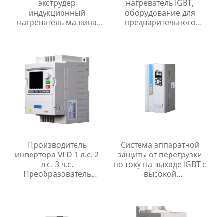
экструдер
нагреватель IGBT,
индукционный
оборудование для
нагреватель машина
предварительного
10кВт для перегретого
индукционного
пара
нагрева, машина для
нанесения покрытия
FBE на трубы с
зажимами для
покрытия монтажных
стыков
Производитель
Система аппаратной
инвертора VFD 1 л.с. 2
защиты от перегрузки
л.с. 3 л.с.
по току на выходе IGBT с
Преобразователь
высокой
частоты 220 В 380 В 440
эффективностью
В драйвер