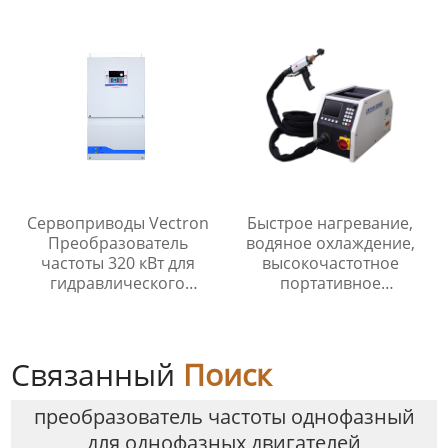
0,4 кВт-5,5 кВт 380 В,
сертификат ISO CE
Сервоприводы Vectron
Быстрое нагревание,
Преобразователь
водяное охлаждение,
частоты 320 кВт для
высокочастотное
гидравлического
портативное
управления
индукционное
направлением
паяльное
оборудование для
меди, стали, латуни
Связанный
Поиск
преобразователь частоты однофазный
для однофазных двигателей