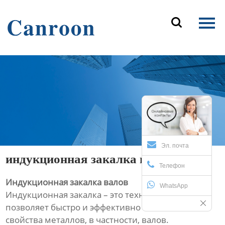
Главная

Продукция
О Нас
Новости и блог
Контакты
Эл. почта
индукционная закалка валов
Телефон
Индукционная закалка валов
WhatsApp
Индукционная закалка – это технология, которая
позволяет быстро и эффективно изменять
свойства металлов, в частности, валов.