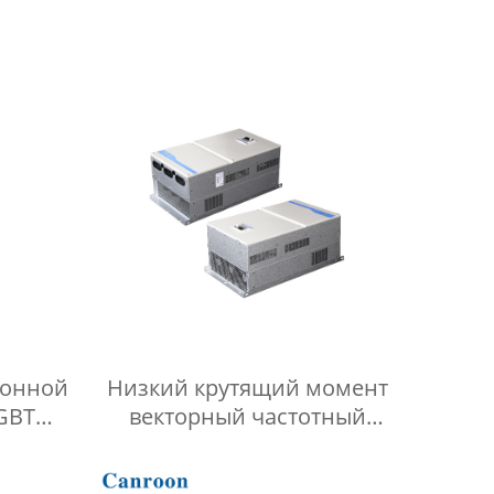
преобразователь частоты
е
я
ионной
Низкий крутящий момент
GBT
векторный частотный
истема
инвертор Vfd клеммная
рева
колодка простая отладка