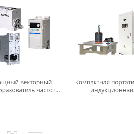
частоты
щный векторный
Компактная портат
бразователь частоты
индукционная
 VFD Преобразователь
нагревательная м
еременного тока
Индукционный нагре
– Простые режи
управления