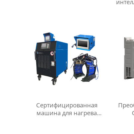
интел
нагрева труб с
инд
индукционным нагревом
Ca
для антикоррозионного
терм
покрытия полевых
шв
соединений
Сертифицированная
Прео
машина для нагрева
металла с
пы
индивидуальными
регул