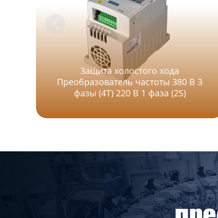
Защита холостого хода
Преобразователь частоты 380 В 3
фазы (4T) 220 В 1 фаза (2S)