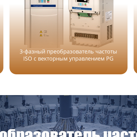
3-фазный преобразователь частоты
ISO с векторным управлением PG