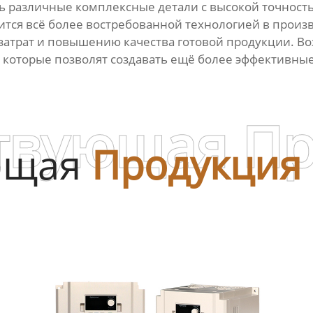
ять различные комплексные детали с высокой точност
тся всё более востребованной технологией в произв
затрат и повышению качества готовой продукции. В
которые позволят создавать ещё более эффективные
твующая П
ющая
Продукция