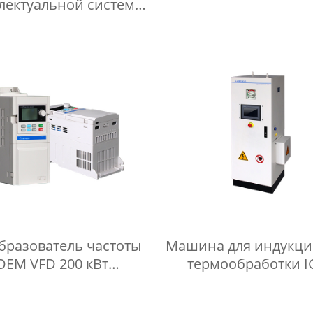
лектуальной системы
индукционное
укционного нагрева
нагревательно
nroon CR2000 для
оборудование
ообработки сварных
электропитани
ов нефтепроводов
бразователь частоты
Машина для индукц
OEM VFD 200 кВт
термообработки I
лезащитный ПИД-
Интеллектуальная с
ятор преобразователь
индукционного наг