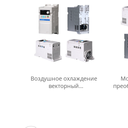
компонентами IGBT, режим
непрерывного/импульсного
нагрева
Воздушное охлаждение
Мо
векторный
прео
преобразователь частоты
Smart
IGBT с защитой двигателя
п
KTY