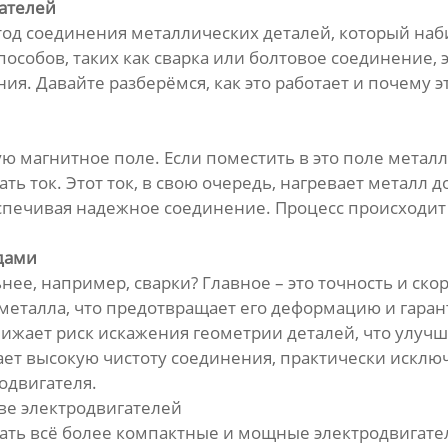
ателей
од соединения металлических деталей, который наб
особов, таких как сварка или болтовое соединение, 
ия. Давайте разберёмся, как это работает и почему 
ую магнитное поле. Если поместить в это поле метал
ть ток. Этот ток, в свою очередь, нагревает металл
спечивая надежное соединение. Процесс происходит 
дами
ее, например, сварки? Главное – это точность и ск
металла, что предотвращает его деформацию и гаран
нижает риск искажения геометрии деталей, что улучш
ает высокую чистоту соединения, практически исклю
одвигателя.
ве электродвигателей
ать всё более компактные и мощные электродвигате