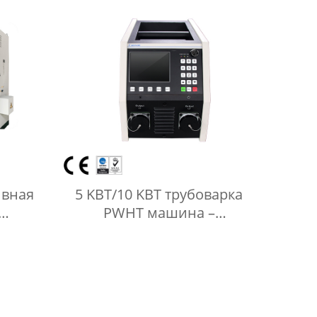
ивная
5 KВT/10 KВT трубоварка
PWHT машина –
ашина
индукционный нагреватель
ватель
для тепловой обработки
мы
трубопровода