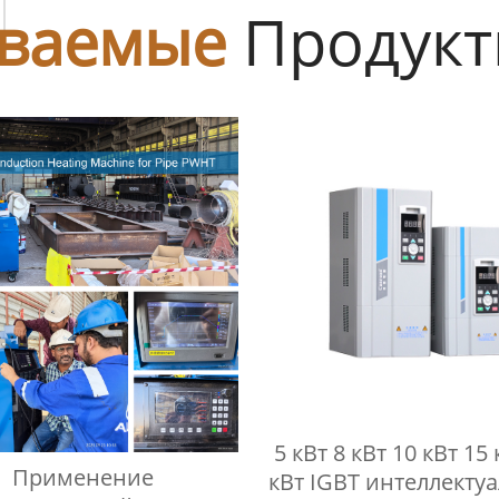
ы
ваемые
Продук
5 кВт 8 кВт 10 кВт 15 
Применение
кВт IGBT интеллекту