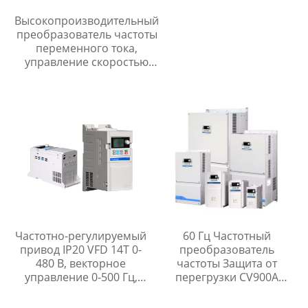
Высокопроизводительный
преобразователь частоты
переменного тока,
управление скоростью
асинхронного двигателя
0,4 кВт-5,5 кВт 380 В,
сертификат ISO CE
Частотно-регулируемый
60 Гц Частотный
привод IP20 VFD 14T 0-
преобразователь
480 В, векторное
частоты Защита от
управление 0-500 Гц,
перегрузки CV900A
управление V/F 0-5000
PMSM Инвертор
Гц