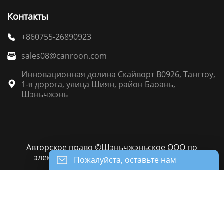
Контакты
+860755-26890923

sales08@canroon.com

Инновационная долина Скайворт B0926, Тангтоу,
1-я дорога, улица Шиян, район Баоань,

Шэньчжэнь
Авторское право ©Шэньчжэньское ООО по
электрооборудования Канрун(Canroon)
Пожалуйста, оставьте нам
сообщение
Пожалуйста, введите свой адрес
электронной почты, и мы ответим на ваше





письмо.