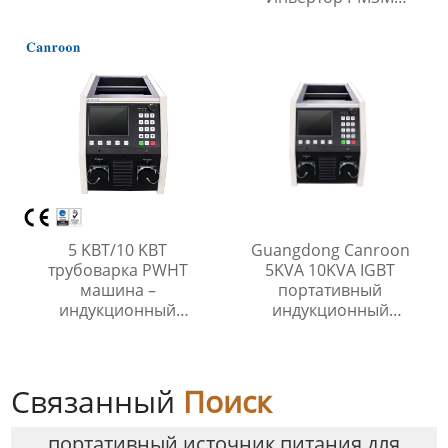
Преобразователь
частоты фазы привода
5 KВT/10 KВT
Guangdong Canroon
трубоварка PWHT
5KVA 10KVA IGBT
машина –
портативный
индукционный
индукционный
нагреватель для
нагреватель для
тепловой обработки
предварительного
трубопровода
нагрева при сварке и
термообработки после
Связанный
Поиск
сварки
портативный источник питания для