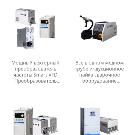
Мощный векторный
Все в одном медном
преобразователь
трубе индукционное
частоты Smart VFD
пайка сварочное
Преобразователь
оборудование
переменного тока
индукционный
нагревательный
аппарат со встроенным
охладителем