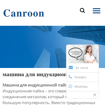
Главная

Продукция
О Нас
Новости и блог
Контакты
Эл. почта
машина для индукционной пайки
Телефон
Машина для индукционной пайки
WhatsApp
Индукционная пайка – это современный способ
соединения металлов, который набирает всё
большую популярность. Вместо традиционных