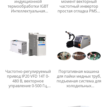
индукционной
момент векторный
термообработки IGBT
частотный инвертор
Интеллектуальная
простая отладка PMSM
система индукционного
инвертор
нагрева
Частотно-регулируемый
Портативная машина
привод IP20 VFD 14T 0-
для пайки медных труб,
480 В, векторное
подъемная система для
управление 0-500 Гц,
холодильных
управление V/F 0-5000
принадлежностей
Гц