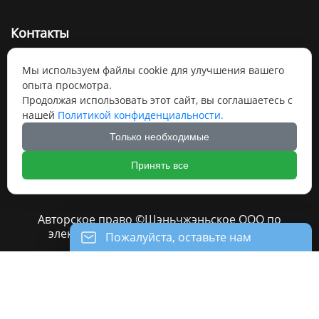
Контакты
+860755-26890923

Мы используем файлы cookie для улучшения вашего
опыта просмотра.
sales08@canroon.com

Продолжая использовать этот сайт, вы соглашаетесь с
Инновационная долина Скайворт B0926, Тангтоу,
нашей
Политикой конфиденциальности.
1-я дорога, улица Шиян, район Баоань,

Только необходимые
Шэньчжэнь
Принять все
Авторское право ©Шэньчжэньское ООО по
электрооборудования Канрун(Canroon)
Пожалуйста, оставьте нам
сообщение
Пожалуйста, введите свой адрес
электронной почты, и мы ответим на ваше





письмо.