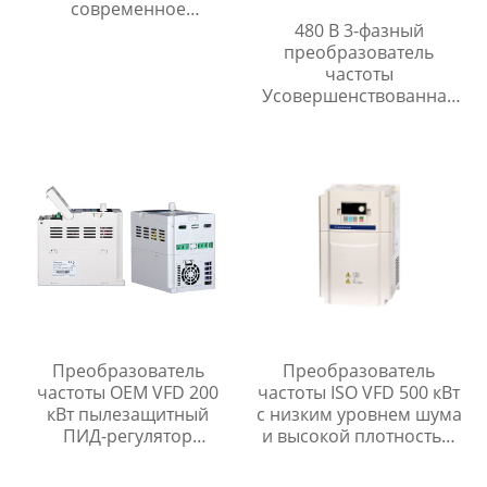
современное
оборудование и
480 В 3-фазный
технологии для
преобразователь
высококачественных
частоты
соединений
Усовершенствованная
конструкция RS485
Связь
Преобразователь
Преобразователь
частоты OEM VFD 200
частоты ISO VFD 500 кВт
кВт пылезащитный
с низким уровнем шума
ПИД-регулятор
и высокой плотностью
преобразователь
мощности
частоты