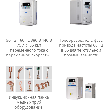
50 Гц – 60 Гц 380 В 440 В
Преобразователь фазы
75 л.с. 55 кВт
привода частоты 60 Гц
переменного тока с
IP55 для текстильной
переменной скоростью
промышленности
и частотным
управлением,
преобразователь
частоты, сделано в
Китае
индукционная пайка
медных труб
оборудование: