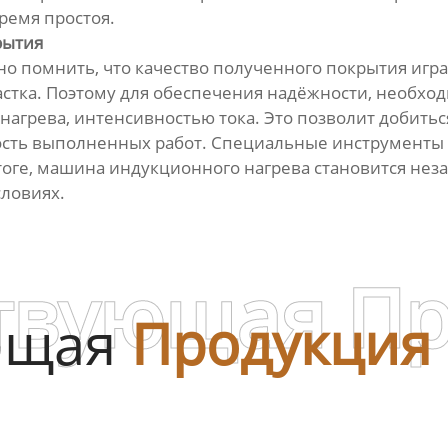
ремя простоя.
рытия
но помнить, что качество полученного покрытия игр
стка. Поэтому для обеспечения надёжности, необход
нагрева, интенсивностью тока. Это позволит добить
ость выполненных работ. Специальные инструменты 
тоге, машина индукционного нагрева становится не
словиях.
твующая П
ющая
Продукция