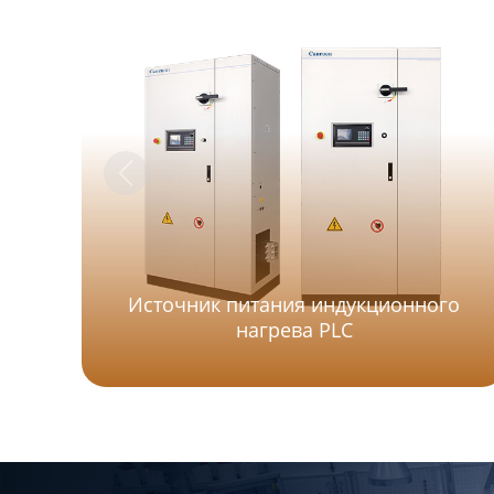
Источник питания индукционного
нагрева PLC