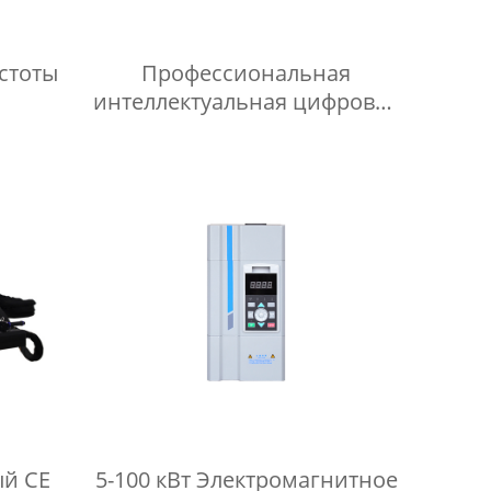
стоты
Профессиональная
интеллектуальная цифровая
индукционная система
нагрева с защитой от
перегрузки 5-160 кВт
й CE
5-100 кВт Электромагнитное