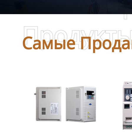
Самые П
Продукт
Самые Прода