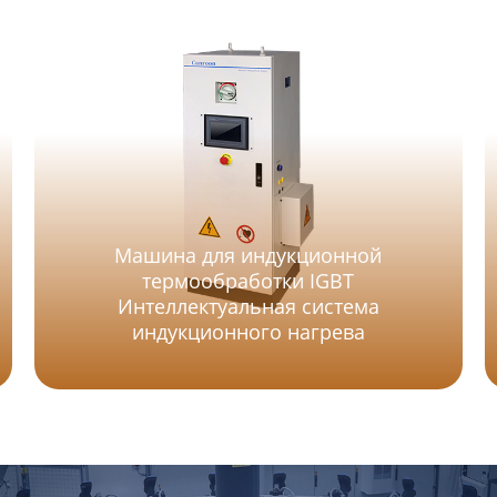
Машина для индукционной
термообработки IGBT
Интеллектуальная система
индукционного нагрева