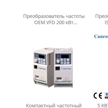
Преобразователь частоты
Прео
OEM VFD 200 кВт
I
пылезащитный ПИД-
прео
регулятор преобразователь
частоты
Компактный частотный
5 KВ