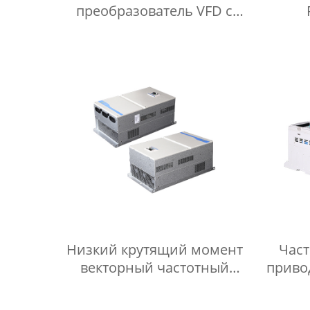
преобразователь VFD с
расширенным векторным
индук
управлением и уровнем
для 
защиты IP20
Низкий крутящий момент
Час
векторный частотный
привод
инвертор Vfd клеммная
векто
колодка простая отладка
Гц, уп