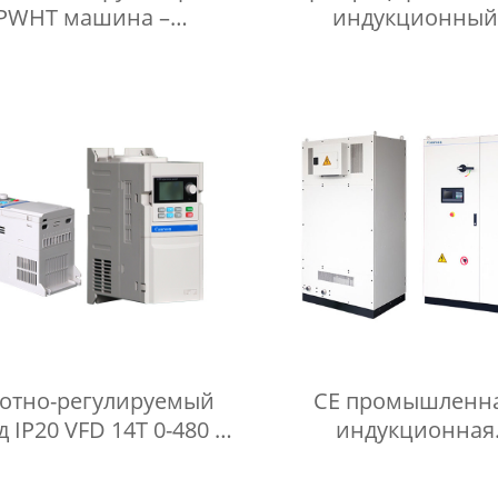
PWHT машина –
индукционный
ционный нагреватель
нагревательный ист
тепловой обработки
питания с автомати
трубопровода
контролем давления
тотно-регулируемый
CE промышленн
 IP20 VFD 14T 0-480 В,
индукционная
рное управление 0-500
нагревательная м
равление V/F 0-5000 Гц
высокой частоты 