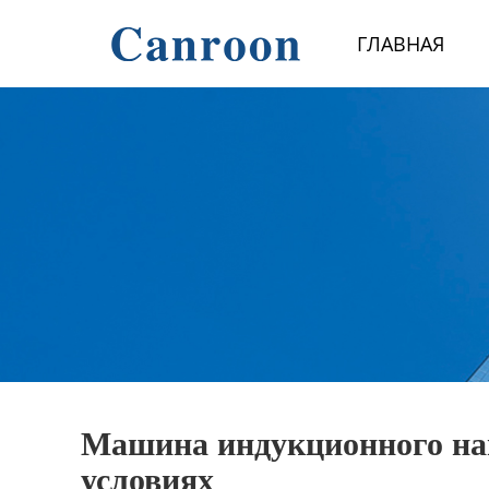
Главная
ГЛАВНАЯ
Продукция
О Нас
Новости и блог
Контакты
Машина индукционного наг
условиях