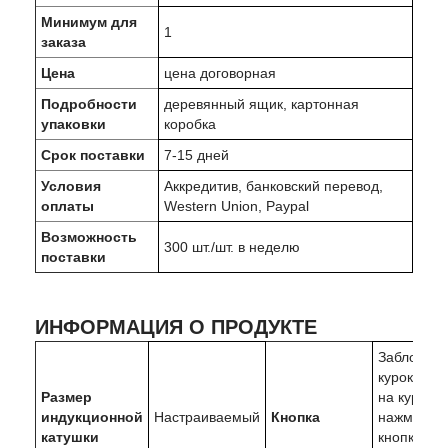
Минимум для
1
заказа
Цена
цена договорная
Подробности
деревянный ящик, картонная
упаковки
коробка
Срок поставки
7-15 дней
Условия
Аккредитив, банковский перевод,
оплаты
Western Union, Paypal
Возможность
300 шт./шт. в неделю
поставки
ИНФОРМАЦИЯ О ПРОДУКТЕ
Заблокиру
курок (на
Размер
на курок и
индукционной
Настраиваемый
Кнопка
нажмите
катушки
кнопку), н