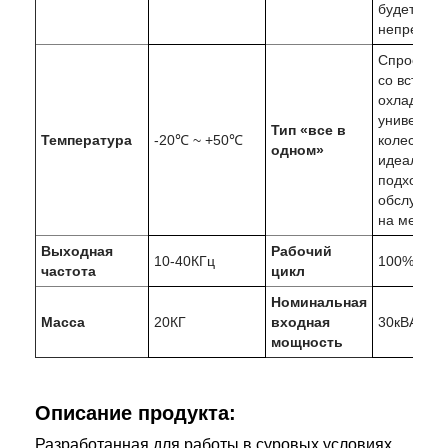
будет
непрерыв
Спроектир
со встрое
охладител
универса
Тип «все в
Температура
-20℃ ~ +50℃
колесами,
одном»
идеально
подходит 
обслужив
на месте.
Выходная
Рабочий
10-40КГц
100%
частота
цикл
Номинальная
Масса
20КГ
входная
30кВА
мощность
Описание продукта:
Разработанная для работы в суровых условиях,