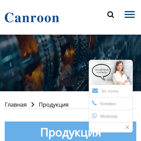
Главная

Продукция
О Нас
Новости и блог
Контакты
Эл. почта
Главная
Продукция

Телефон
WhatsApp
Продукция