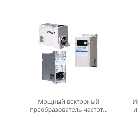
пайки: практические советы
под
и рекомендации
п
Мощный векторный
И
преобразователь частоты
и
Smart VFD Преобразователь
инд
переменного тока
защ