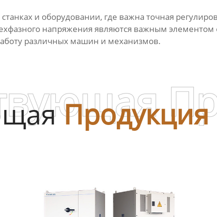
танках и оборудовании, где важна точная регулиров
рехфазного напряжения являются важным элементом 
работу различных машин и механизмов.
твующая П
ющая
Продукция