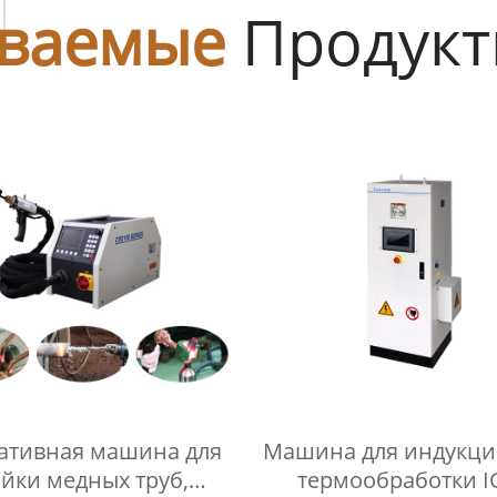
ы
ваемые
Продук
ативная машина для
Машина для индукц
йки медных труб,
термообработки I