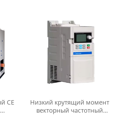
истема
обработка машина для
рева
литья и ковки
й CE
Низкий крутящий момент
векторный частотный
очник
инвертор простая отладка
ческим
PMSM инвертор
 воды