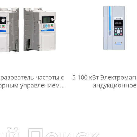
разователь частоты с
5-100 кВт Электромаг
орным управлением
индукционное
без датчика
нагревательно
оборудование д
промышленной сис
отопления