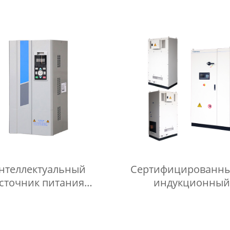
ъемная система для
Интеллектуальная с
холодильных
индукционного наг
ринадлежностей
нтеллектуальный
Сертифицированны
сточник питания
индукционный
укционной катушки
нагревательный ист
иты цепи VCE 50 Гц
питания с автомати
контролем давления