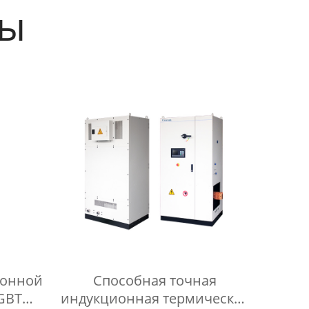
ты
ионной
Способная точная
GBT
индукционная термическая