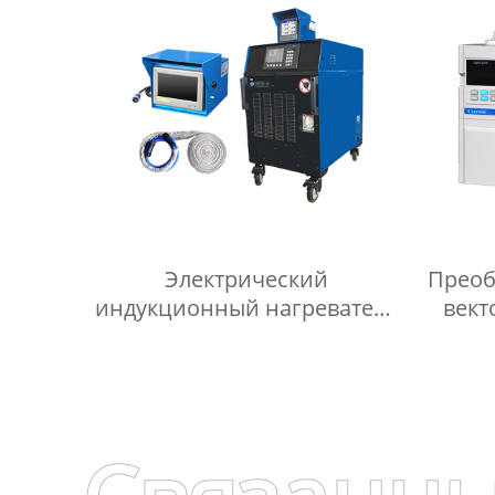
Электрический
Преоб
индукционный нагреватель
вект
80 кВт с воздушным
охлаждением,
индукционная термическая
обработка, машина для
предварительного нагрева
сварки