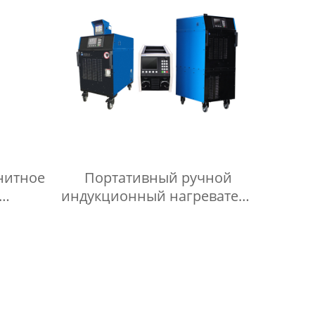
нитное
Портативный ручной
индукционный нагреватель
е
с водяным охлаждением 20
ля
кВт для термической
темы
обработки металла