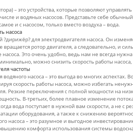
тора) – это устройства, которые позволяют управлять
м числе и водяных насосов. Представьте себе обычны
самое и с насосом, только вместо воздуха – вода.
ть насоса
й ?дирижёр? для электродвигателя насоса. Он изменяе
е вращается ротор двигателя, а следовательно, и сил
 насоса. Это очень удобно, ведь нам не всегда нуж
минимально, можно снизить скорость работы насоса,
еля частоты
водяного насоса – это выгода во многих аспектах. В
улируя скорость работы насоса, можно избегать ненуж
теля. Резкие переключения с полной мощности на ни
ощность. В-третьих, более плавное изменение поток
огда вода поступает в нужной вам скорости, а не с р
атации оборудования, а также к снижению вероятно
ого насоса – это разумное и выгодное инвестировани
повышению комфорта использования системы водосн