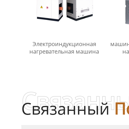
Электроиндукционная
машин
нагревательная машина
на
Преи
Связанны
Связанный
П