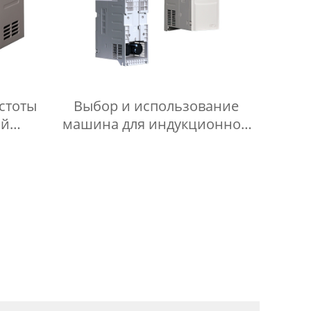
стоты
Выбор и использование
ый
машина для индукционной
стоты
пайки: практические советы
и рекомендации