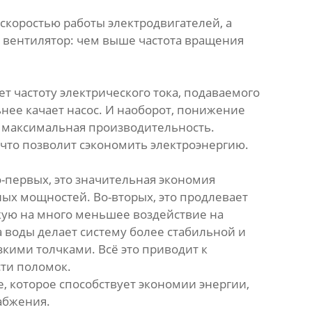
 скоростью работы электродвигателей, а
й вентилятор: чем выше частота вращения
т частоту электрического тока, подаваемого
ьнее качает насос. И наоборот, понижение
на максимальная производительность.
 что позволит сэкономить электроэнергию.
о-первых, это значительная экономия
ных мощностей. Во-вторых, это продлевает
зкую на много меньшее воздействие на
а воды делает систему более стабильной и
езкими толчками. Всё это приводит к
сти поломок.
е, которое способствует экономии энергии,
абжения.