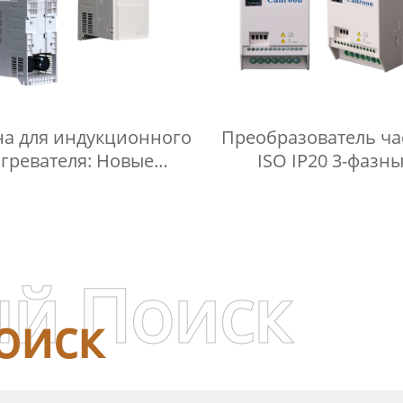
а для индукционного
Преобразователь ча
гревателя: Новые
ISO IP20 3-фазн
Технологии и
преобразователь ча
мущества в Кухонной
Технике
й Поиск
оиск