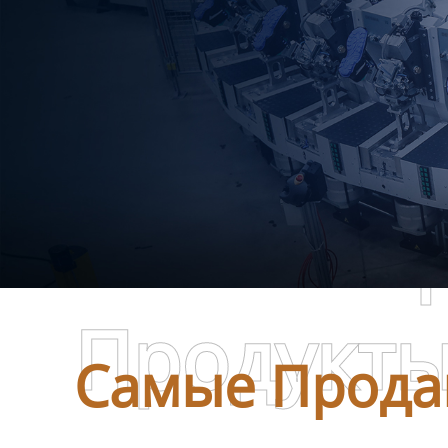
Самые П
Продукт
Самые Прода