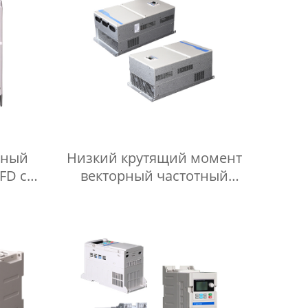
тный
Низкий крутящий момент
FD с
векторный частотный
орным
инвертор Vfd клеммная
внем
колодка простая отладка