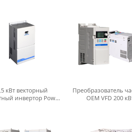
,5 кВт векторный
Преобразователь ча
тный инвертор Power
OEM VFD 200 кВ
SM Driver 2000 Гц
пылезащитный П
ое давление отклика
регулятор преобразо
частоты