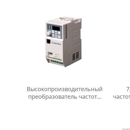
Высокопроизводительный
7
преобразователь частоты
часто
переменного тока,
PM
управление скоростью
Высок
асинхронного двигателя 0,4
кВт-5,5 кВт 380 В,