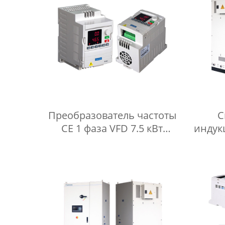
сертификат ISO CE
Преобразователь частоты
С
CE 1 фаза VFD 7.5 кВт
индук
Преобразователь частоты
обр