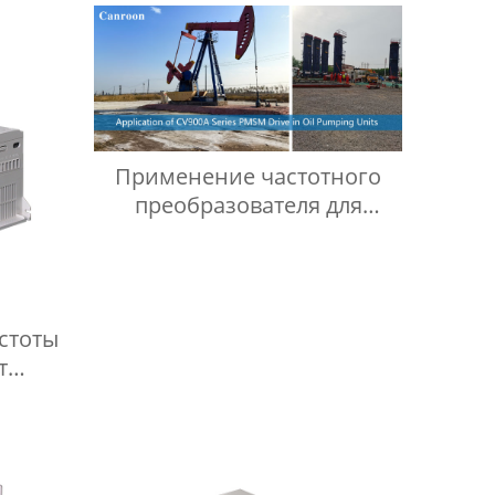
Применение частотного
преобразователя для
синхронных двигателей с
постоянными магнитами
серии CV900A в нефтяных
станках-качалках
стоты
т
ИД-
ватель