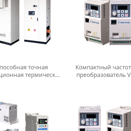
пособная точная
Компактный часто
ционная термическая
преобразователь V
аботка машина для
расширенным вект
литья и ковки
управлением и уро
защиты IP20