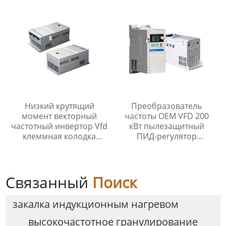
аппарат со встроенным
охладителем
Низкий крутящий
Преобразователь
момент векторный
частоты OEM VFD 200
частотный инвертор Vfd
кВт пылезащитный
клеммная колодка
ПИД-регулятор
простая отладка
преобразователь
частоты
Связанный
Поиск
закалка индукционным нагревом
высокочастотное гранулирование