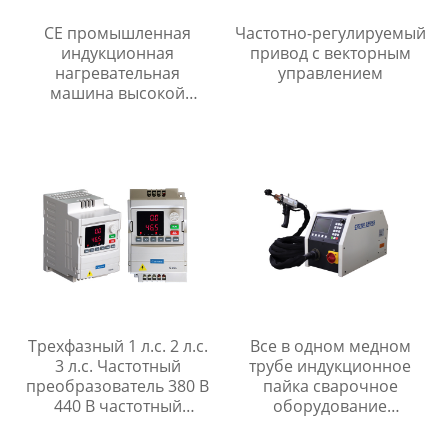
CE промышленная
Частотно-регулируемый
индукционная
привод с векторным
нагревательная
управлением
машина высокой
частоты для
длительного
использования
Трехфазный 1 л.с. 2 л.с.
Все в одном медном
3 л.с. Частотный
трубе индукционное
преобразователь 380 В
пайка сварочное
440 В частотный
оборудование
преобразователь
индукционный
нагревательный