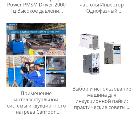
Power PMSM Driver 2000
частоты Инвертор
Гц Высокое давление
Однофазный
отклика
Трехфазный Защита от
останова
Выбор и использование
Применение
машина для
интеллектуальной
индукционной пайки:
системы индукционного
практические советы и
нагрева Canroon
рекомендации
CR2000 для
термообработки
сварных швов
нефтепроводов