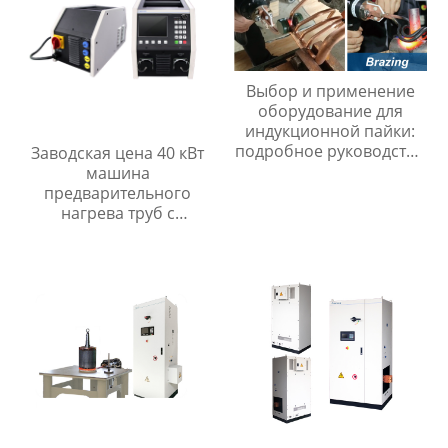
Выбор и применение
оборудование для
индукционной пайки:
подробное руководство
Заводская цена 40 кВт
для специалистов
машина
предварительного
нагрева труб с
индукционным
нагревом для
антикоррозионного
покрытия полевых
соединений