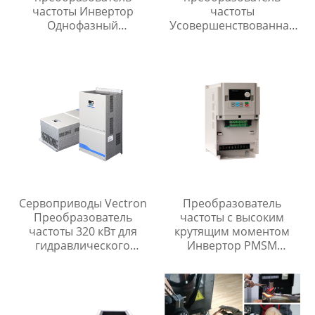
частоты Инвертор
частоты
Однофазный
Усовершенствованная
Трехфазный Защита от
конструкция RS485
останова
Связь
Сервоприводы Vectron
Преобразователь
Преобразователь
частоты с высоким
частоты 320 кВт для
крутящим моментом
гидравлического
Инвертор PMSM
управления
Преобразователь
направлением
частоты фазы привода