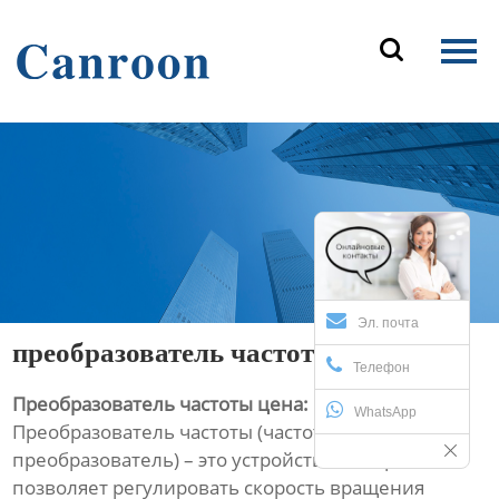
Главная

Продукция
О Нас
Новости и блог
Контакты
Эл. почта
преобразователь частоты цена
Телефон
Преобразователь частоты цена: что нужно знать
WhatsApp
Преобразователь частоты (частотный
преобразователь) – это устройство, которое
позволяет регулировать скорость вращения