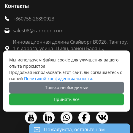
Контакты
+860755-26890923

sales08@canroon.com

Инновационная долина Скайворт B0926, Тангтоу,
1-я дорога, улица Шиян, район Баоань,

Шэньчжэнь
Мы используем файлы cookie для улучшения вашего
опыта просмотра.
Продолжая использовать этот сайт, вы соглашаетесь с
нашей
Политикой конфиденциальности.
Авторское право ©Шэньчжэньское ООО по
Только необходимые
электрооборудования Канрун(Canroon)
Принять все





Пожалуйста, оставьте нам