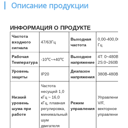
Описание продукции
ИНФОРМАЦИЯ О ПРОДУКТЕ
Частота
Выходная
0,00-400,00
входного
47/63Гц
частота
Гц
сигнала
Рабочая
Выходное
4T: 0~480В
-10℃~+40℃
Температура
напряжение
2S:0~260В
Уровень
Диапазон
IP20
380В-480В
защиты
напряжения
Частота
несущей 1,0
Низкий
кГц ~ 16,0
Управление
уровень
кГц, плавная
Режим
V/F,
шума при
регулировка,
управления
векторное
работе
минимальный
управление
шум
двигателя