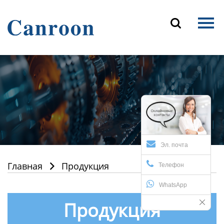
Главная

Продукция
О Нас
Новости и блог
Контакты
Эл. почта
Главная
Продукция

Телефон
WhatsApp
Продукция