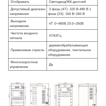
Отображать
Светодиод/ЖК-дисплей
Допустимый диапазон
3 фазы (4T): 320 В-480 В 1
напряжения
фаза (2S): 160 В~260 В
Выходное
4T: 0~480В 2S:0~260В
напряжение
Частота входного
47/63Гц
сигнала
деревообрабатывающее
Применимая отрасль
оборудование, текстильное
оборудование.
Многоскоростное
Да
управление