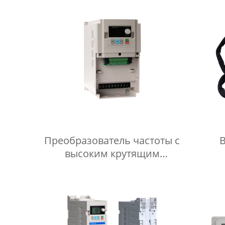
Преобразователь частоты с
высоким крутящим
моментом Инвертор PMSM
Преобразователь частоты
о
фазы привода