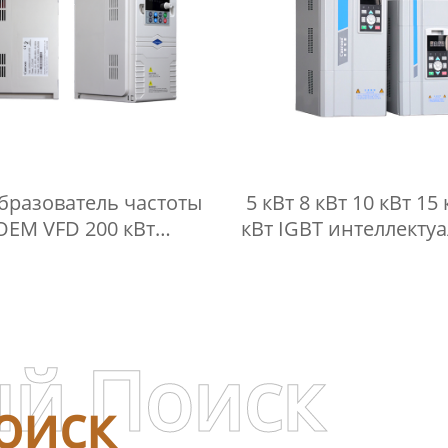
бразователь частоты
5 кВт 8 кВт 10 кВт 15 
OEM VFD 200 кВт
кВт IGBT интеллекту
лезащитный ПИД-
индукционное
ятор преобразователь
нагревательно
частоты
оборудование
электропитани
й Поиск
оиск