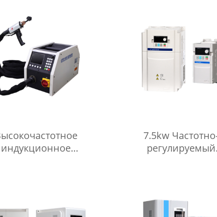
индукционная терми
обработка, машина
предварительного н
сварки
Высокочастотное
7.5kw Частотно
индукционное
регулируемый
нагревательное
преобразователь 
борудование IGBT
Инвертор водяного 
переменного то