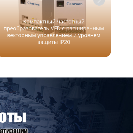
Компактный частотный
преобразователь VFD с расширенным
векторным управлением и уровнем
П
защиты IP20