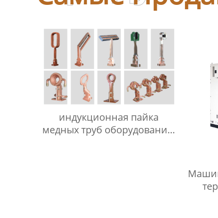
индукционная пайка
медных труб оборудование:
современное оборудование
и технологии для
высококачественных
Машин
соединений
те
Интел
инд