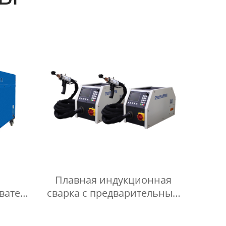
Плавная индукционная
ватель
сварка с предварительным
ным
нагревом, высокая скорость
удаления покрытия,