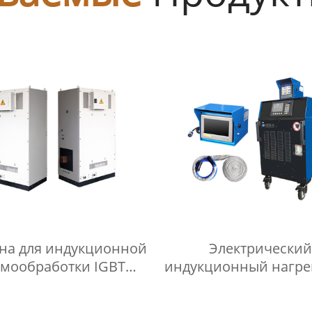
а для индукционной
Электрический
рмообработки IGBT
индукционный нагре
лектуальная система
80 кВт с воздуш
укционного нагрева
охлаждением,