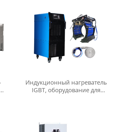
ческая
сертификат CE
 для
агрева
-
Индукционный нагреватель
IGBT, оборудование для
фаз
предварительного
насоса
индукционного нагрева,
ка
машина для нанесения
покрытия FBE на трубы с
зажимами для покрытия