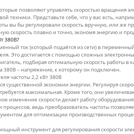
, которые позволяют управлять скоростью вращения 
й техники. Представьте себе, что у вас есть, наприм
тоты вы бы регулировали скорость вручную, или же пр
ую скорость плавно и точно, экономя энергию и про
Вт 380В?
енный ток (который подаётся из сети) в переменный 
еля. Это достигается с помощью сложных электронны
двигатель, подбирая оптимальную скорость работы в к
а 380В – напряжение, к которому он подключен.
ля частоты 2,2 кВт 380В
я существенной экономии энергии. Регулируя скорос
 требуется максимальная. Кроме того, они увеличива
вное изменение скорости делает работу оборудовани
 процессов, ведь преобразователь частоты позволяе
рументом для оптимизации производственных процес
о мощный инструмент для регулирования скорости эл