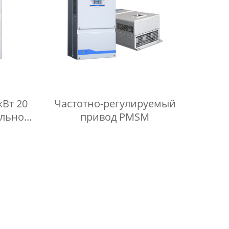
монтажных стыков
кВт 20
Частотно-регулируемый
альное
привод PMSM
е
я