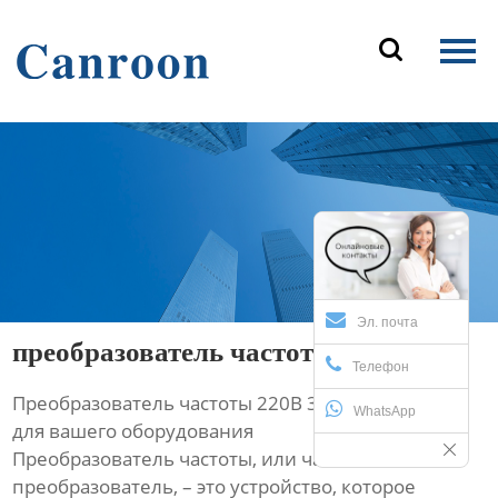
Главная

Продукция
О Нас
Новости и блог
Контакты
Эл. почта
преобразователь частоты 220в 380в
Телефон
Преобразователь частоты 220В 380В: помощник
WhatsApp
для вашего оборудования
Преобразователь частоты, или частотный
преобразователь, – это устройство, которое