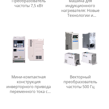
Преобразователь
машина для
частоты 7,5 кВт
индукционного
нагревателя: Новые
Технологии и
Преимущества в
Кухонной Технике
Мини-компактная
Векторный
конструкция
преобразователь
инверторного привода
частоты 500 Гц
переменного тока с
управлением крутящим
моментом