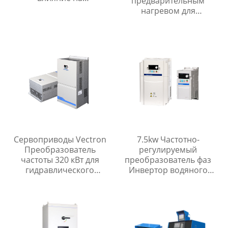
предварительным
производственные
нагревом для
процессы
строительства нефте- и
газопроводов
Сервоприводы Vectron
7.5kw Частотно-
Преобразователь
регулируемый
частоты 320 кВт для
преобразователь фаз
гидравлического
Инвертор водяного
управления
насоса переменного
направлением
тока