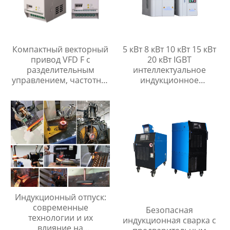
Компактный векторный
5 кВт 8 кВт 10 кВт 15 кВт
привод VFD F с
20 кВт IGBT
разделительным
интеллектуальное
управлением, частотно-
индукционное
регулируемый привод
нагревательное
оборудование
электропитания
Индукционный отпуск:
современные
Безопасная
технологии и их
индукционная сварка с
влияние на