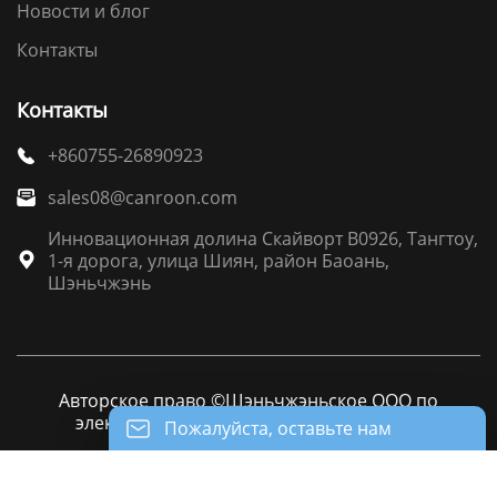
Новости и блог
Контакты
Контакты
+860755-26890923

sales08@canroon.com

Инновационная долина Скайворт B0926, Тангтоу,
1-я дорога, улица Шиян, район Баоань,

Шэньчжэнь
Авторское право ©Шэньчжэньское ООО по
электрооборудования Канрун(Canroon)
Пожалуйста, оставьте нам
сообщение
Пожалуйста, введите свой адрес