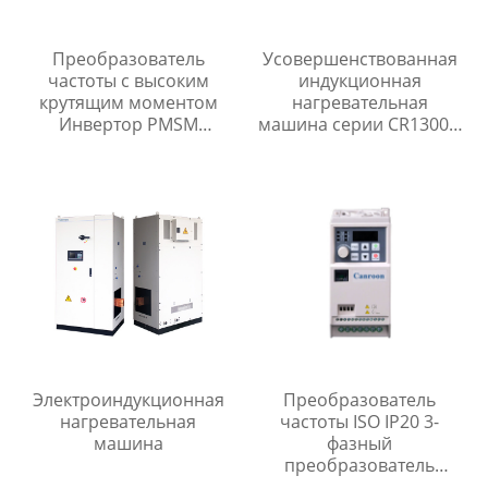
Преобразователь
Усовершенствованная
частоты с высоким
индукционная
крутящим моментом
нагревательная
Инвертор PMSM
машина серии CR1300 с
Преобразователь
эффективной выходной
частоты фазы привода
мощностью до 85%
Электроиндукционная
Преобразователь
нагревательная
частоты ISO IP20 3-
машина
фазный
преобразователь
частоты