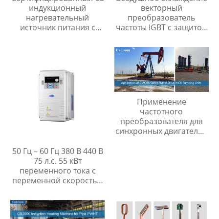
индукционный
векторный
нагревательный
преобразователь
источник питания с
частоты IGBT с защитой
автоматическим
двигателя KTY
контролем давления
воды
Применение
частотного
преобразователя для
синхронных двигателей
с постоянными
магнитами серии
50 Гц – 60 Гц 380 В 440 В
CV900A в нефтяных
75 л.с. 55 кВт
станках-качалках
переменного тока с
переменной скоростью
и частотным
управлением,
преобразователь