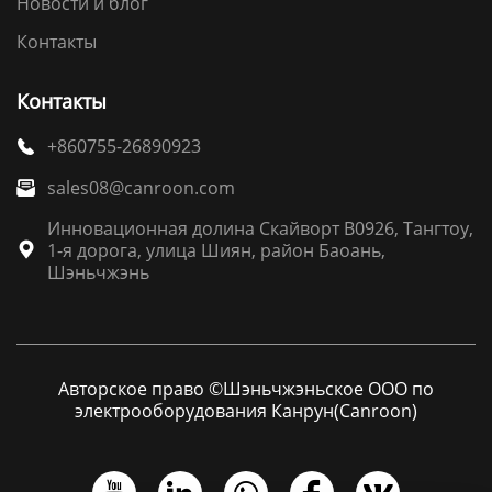
Новости и блог
Контакты
Контакты
+860755-26890923

sales08@canroon.com

Инновационная долина Скайворт B0926, Тангтоу,
1-я дорога, улица Шиян, район Баоань,

Шэньчжэнь
Авторское право ©Шэньчжэньское ООО по
электрооборудования Канрун(Canroon)