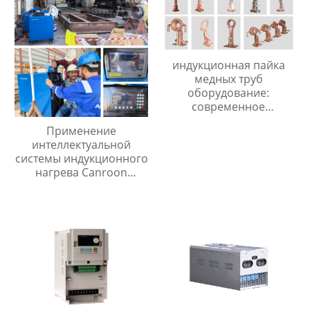
частоты, сделано в
Китае
индукционная пайка
медных труб
оборудование:
современное
оборудование и
Применение
технологии для
интеллектуальной
высококачественных
системы индукционного
соединений
нагрева Canroon
CR2000 для
термообработки
сварных швов
нефтепроводов