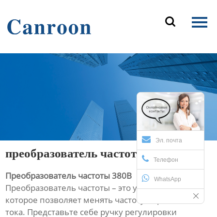
Главная

Продукция
О Нас
Новости и блог
Контакты
Эл. почта
преобразователь частоты 380в
Телефон
Преобразователь частоты 380В
WhatsApp
Преобразователь частоты – это устройство,
которое позволяет менять частоту переменного
тока. Представьте себе ручку регулировки