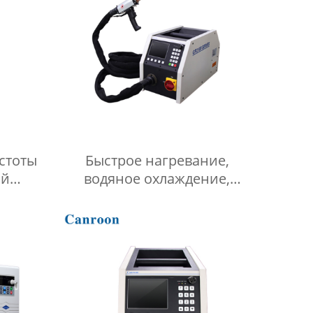
стоты
Быстрое нагревание,
ый
водяное охлаждение,
стоты
высокочастотное
портативное индукционное
паяльное оборудование для
меди, стали, латуни