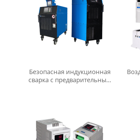
Безопасная индукционная
Воз
сварка с предварительным
нагревом для строительства
прео
нефте- и газопроводов
IGBT