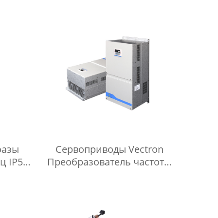
фазы
Сервоприводы Vectron
ц IP55
Преобразователь частоты
й
320 кВт для
ти
гидравлического
управления направлением