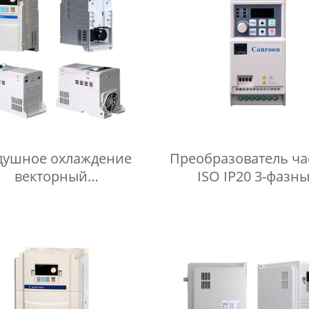
душное охлаждение
Преобразователь ча
векторный
ISO IP20 3-фазн
бразователь частоты
преобразователь ча
 с защитой двигателя
KTY