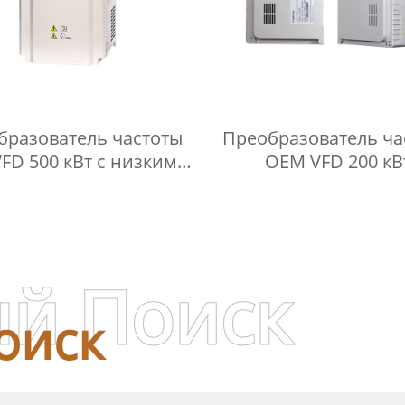
бразователь частоты
Преобразователь ча
VFD 500 кВт с низким
OEM VFD 200 кВ
нем шума и высокой
пылезащитный П
тностью мощности
регулятор преобразо
частоты
й Поиск
оиск