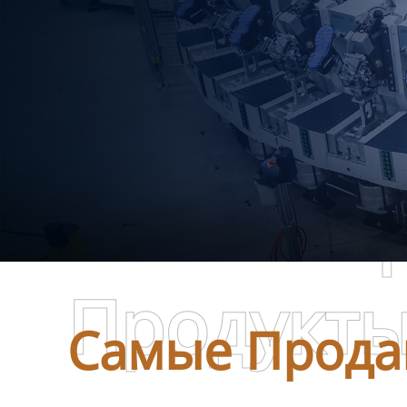
Самые П
Продукт
Самые Прода