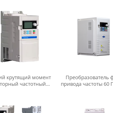
ий крутящий момент
Преобразователь 
кторный частотный
привода частоты 60 Г
ртор простая отладка
для текстильно
PMSM инвертор
промышленнос