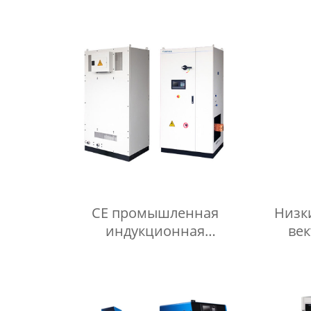
CE промышленная
Низк
индукционная
ве
нагревательная машина
инве
высокой частоты для
длительного
использования