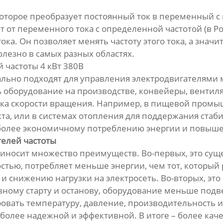
 которое преобразует постоянный ток в переменный с
от переменного тока с определенной частотой (в Рос
ока. Он позволяет менять частоту этого тока, а значи
полезно в самых разных областях.
частоты 4 кВт 380В
еально подходят для управления электродвигателями
ь оборудование на производстве, конвейеры, вентиля
вка скорости вращения. Например, в пищевой промы
кта, или в системах отопления для поддержания ста
к более экономичному потреблению энергии и повыш
елей частоты
риносит множество преимуществ. Во-первых, это су
стью, потребляет меньше энергии, чем тот, который
и снижению нагрузки на электросеть. Во-вторых, эт
вному старту и останову, оборудование меньше подв
ровать температуру, давление, производительность 
 более надежной и эффективной. В итоге – более кач