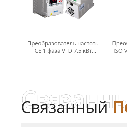
Преобразователь частоты
Прео
CE 1 фаза VFD 7.5 кВт
ISO 
Преобразователь частоты
уров
пло
Связанны
Связанный
П