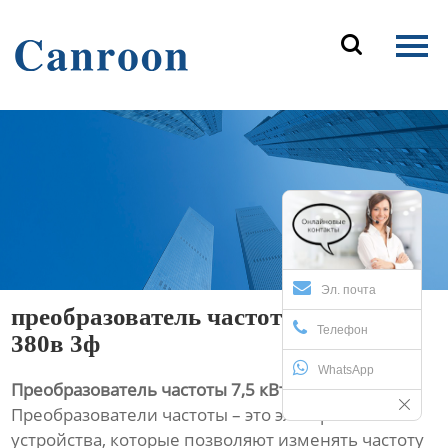
Главная

Продукция
О Нас
Новости и блог
Контакты
Эл. почта
преобразователь частоты 7 5квт
Телефон
380в 3ф
WhatsApp
Преобразователь частоты 7,5 кВт 380В 3Ф
Преобразователи частоты – это электронные
устройства, которые позволяют изменять частоту