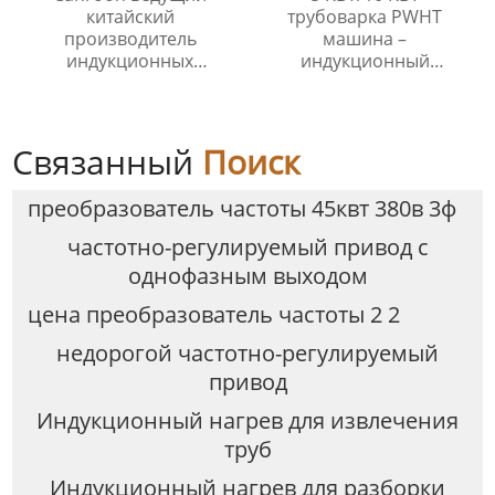
китайский
трубоварка PWHT
производитель
машина –
индукционных
индукционный
нагревательных
нагреватель для
катушек для
тепловой обработки
термообработки после
трубопровода
сварки
Связанный
Поиск
преобразователь частоты 45квт 380в 3ф
частотно-регулируемый привод с
однофазным выходом
цена преобразователь частоты 2 2
недорогой частотно-регулируемый
привод
Индукционный нагрев для извлечения
труб
Индукционный нагрев для разборки