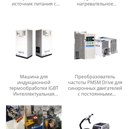
источник питания с
нагревательное
автоматическим
оборудование для
контролем давления
промышленной
воды
системы отопления
Машина для
Преобразователь
индукционной
частоты PMSM Drive для
термообработки IGBT
синхронных двигателей
Интеллектуальная
с постоянными
система индукционного
магнитами
нагрева