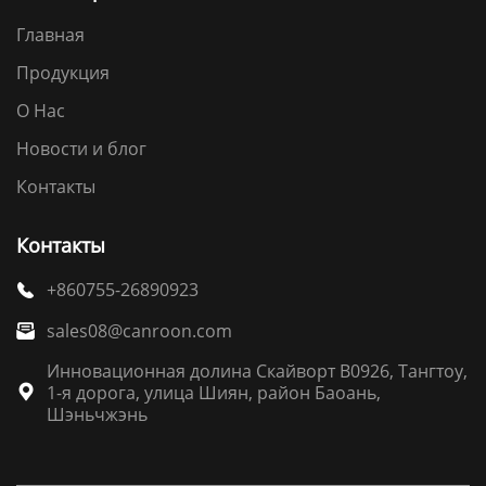
Главная
Продукция
О Нас
Новости и блог
Контакты
Контакты
+860755-26890923

sales08@canroon.com

Инновационная долина Скайворт B0926, Тангтоу,
1-я дорога, улица Шиян, район Баоань,

Шэньчжэнь