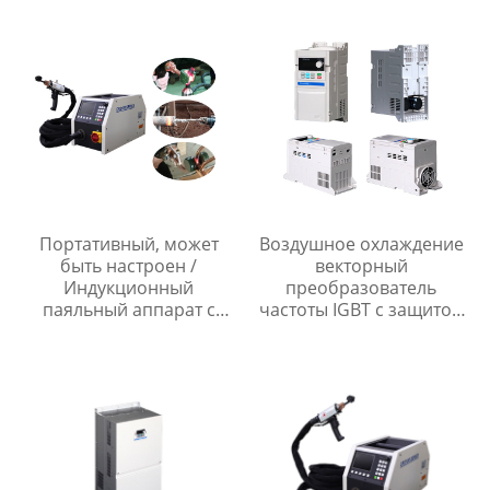
Портативный, может
Воздушное охлаждение
быть настроен /
векторный
Индукционный
преобразователь
паяльный аппарат с
частоты IGBT с защитой
непрерывным
двигателя KTY
нагревательным
триггером