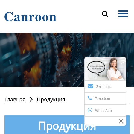
Главная

Продукция
О Нас
Новости и блог
Контакты
Эл. почта
Главная
Продукция

Телефон
WhatsApp
Продукция