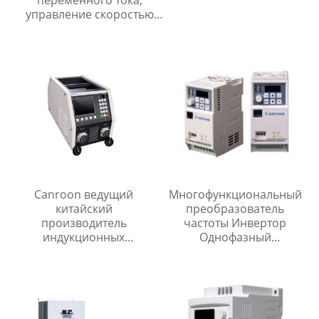
управление скоростью
асинхронного двигателя
0,4 кВт-5,5 кВт 380 В,
сертификат ISO CE
Canroon ведущий
Многофункциональный
китайский
преобразователь
производитель
частоты Инвертор
индукционных
Однофазный
нагревательных
Трехфазный Защита от
катушек для
останова
термообработки после
сварки