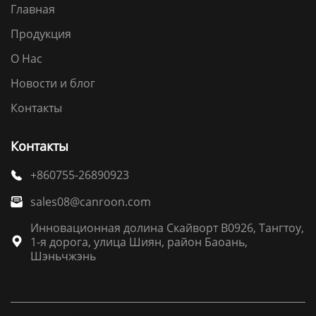
Главная
Продукция
О Нас
Новости и блог
Контакты
Контакты
+860755-26890923

sales08@canroon.com

Инновационная долина Скайворт B0926, Тангтоу,
1-я дорога, улица Шиян, район Баоань,

Шэньчжэнь