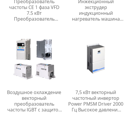
Преобразователь
Инжекционный
частоты CE 1 фаза VFD
экструдер
7.5 кВт
индукционный
Преобразователь
нагреватель машина
частоты
10кВт для перегретого
пара
Воздушное охлаждение
7,5 кВт векторный
векторный
частотный инвертор
преобразователь
Power PMSM Driver 2000
частоты IGBT с защитой
Гц Высокое давление
двигателя KTY
отклика