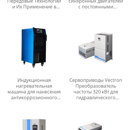
Передовые Технологии
синхронных двигателей
и Их Применение в
с постоянными
Электротехнике
магнитами
Индукционная
Сервоприводы Vectron
нагревательная
Преобразователь
машина для нанесения
частоты 320 кВт для
антикоррозионного
гидравлического
покрытия на
управления
соединения с точной
направлением
температурой /
предварительный
нагрев перед