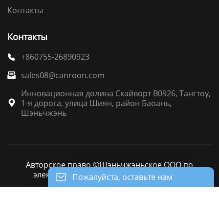
Контакты
Контакты
+860755-26890923

sales08@canroon.com

Инновационная долина Скайворт B0926, Тангтоу,
1-я дорога, улица Шиян, район Баоань,

Шэньчжэнь
Авторское право ©Шэньчжэньское ООО по
электрооборудования Канрун(Canroon)
Пожалуйста, оставьте нам
сообщение
Пожалуйста, введите свой адрес
электронной почты, и мы ответим на ваше





письмо.