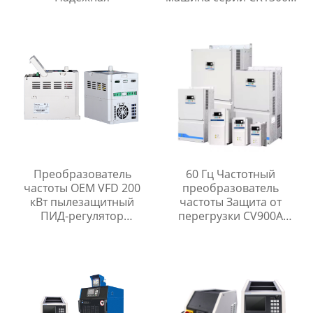
эффективной выходной
мощностью до 85%
Преобразователь
60 Гц Частотный
частоты OEM VFD 200
преобразователь
кВт пылезащитный
частоты Защита от
ПИД-регулятор
перегрузки CV900A
преобразователь
PMSM Инвертор
частоты