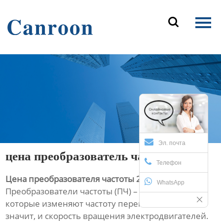
Главная

Продукция
О Нас
Новости и блог
Контакты
Эл. почта
цена преобразователь частоты 2 2
Телефон
Цена преобразователя частоты 22 кВт
WhatsApp
Преобразователи частоты (ПЧ) – это устройства,
которые изменяют частоту переменного тока, а
значит, и скорость вращения электродвигателей.