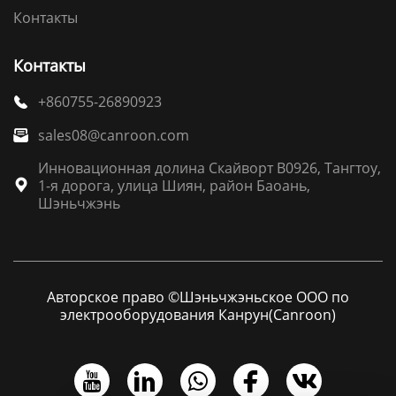
Контакты
Контакты
+860755-26890923

sales08@canroon.com

Инновационная долина Скайворт B0926, Тангтоу,
1-я дорога, улица Шиян, район Баоань,

Шэньчжэнь
Авторское право ©Шэньчжэньское ООО по
электрооборудования Канрун(Canroon)




