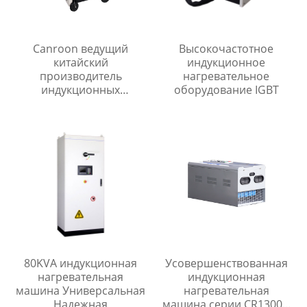
Canroon ведущий
Высокочастотное
китайский
индукционное
производитель
нагревательное
индукционных
оборудование IGBT
нагревательных
катушек для
термообработки после
сварки
80KVA индукционная
Усовершенствованная
нагревательная
индукционная
машина Универсальная
нагревательная
Надежная
машина серии CR1300 с