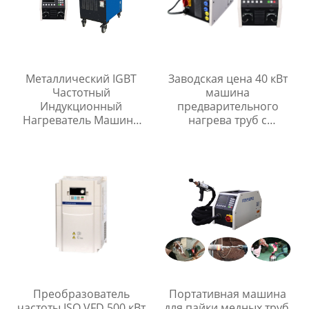
Металлический IGBT
Заводская цена 40 кВт
Частотный
машина
Индукционный
предварительного
Нагреватель Машина
нагрева труб с
Теория Индукционного
индукционным
Нагрева CE ISO
нагревом для
Сертифицировано
антикоррозионного
покрытия полевых
соединений
Преобразователь
Портативная машина
частоты ISO VFD 500 кВт
для пайки медных труб,