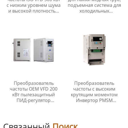
с низким уровнем шума
подъемная система для
и высокой плотностью
холодильных
мощности
принадлежностей
Преобразователь
Преобразователь
частоты OEM VFD 200
частоты с высоким
кВт пылезащитный
крутящим моментом
ПИД-регулятор
Инвертор PMSM
преобразователь
Преобразователь
частоты
частоты фазы привода
Связанный
Поиск