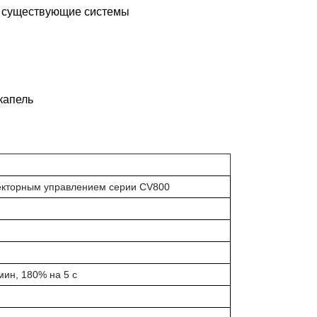
в существующие системы
капель
екторным управлением серии CV800
мин, 180% на 5 с