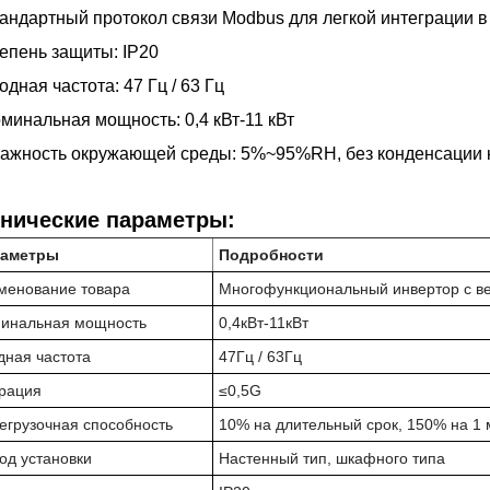
андартный протокол связи Modbus для легкой интеграции 
епень защиты: IP20
одная частота: 47 Гц / 63 Гц
минальная мощность: 0,4 кВт-11 кВт
лажность окружающей среды: 5%~95%RH, без конденсации 
хнические параметры:
аметры
Подробности
менование товара
Многофункциональный инвертор с в
инальная мощность
0,4кВт-11кВт
дная частота
47Гц / 63Гц
рация
≤0,5G
егрузочная способность
10% на длительный срок, 150% на 1 
од установки
Настенный тип, шкафного типа