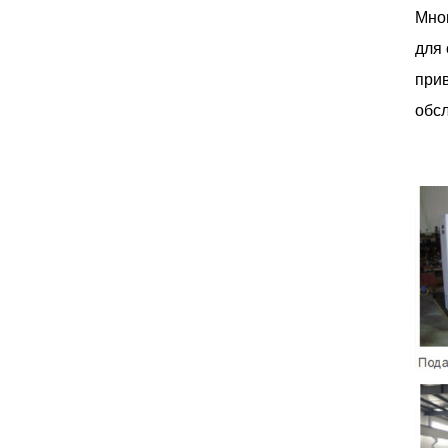
Мно
для
прив
обсл