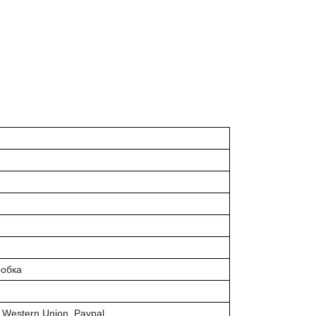
робка
 Western Union, Paypal