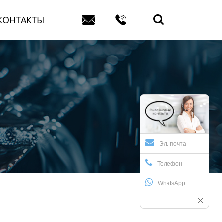


КОНТАКТЫ

Эл. почта
Телефон
WhatsApp