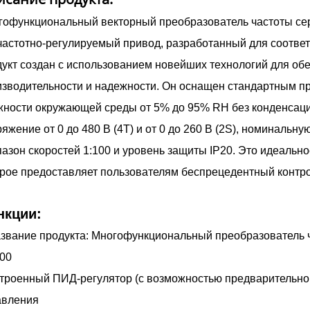
офункциональный векторный преобразователь частоты сери
частотно-регулируемый привод, разработанный для соотве
укт создан с использованием новейших технологий для об
зводительности и надежности. Он оснащен стандартным п
ности окружающей среды от 5% до 95% RH без конденсаци
яжение от 0 до 480 В (4T) и от 0 до 260 В (2S), номинальную
азон скоростей 1:100 и уровень защиты IP20. Это идеальн
рое предоставляет пользователям беспрецедентный контро
нкции:
звание продукта: Многофункциональный преобразователь 
00
троенный ПИД-регулятор (с возможностью предварительной
авления