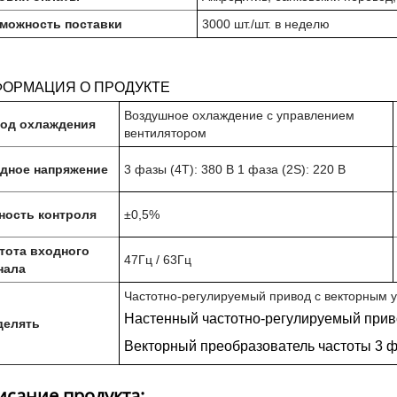
можность поставки
3000 шт./шт. в неделю
ОРМАЦИЯ О ПРОДУКТЕ
Воздушное охлаждение с управлением
од охлаждения
вентилятором
дное напряжение
3 фазы (4T): 380 В 1 фаза (2S): 220 В
ность контроля
±0,5%
тота входного
47Гц / 63Гц
нала
Частотно-регулируемый привод с векторным 
Настенный частотно-регулируемый прив
елять
Векторный преобразователь частоты 3 
сание продукта: