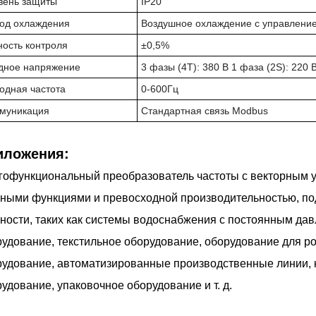
вень защиты
IP20
од охлаждения
Воздушное охлаждение с управлени
ность контроля
±0,5%
дное напряжение
3 фазы (4T): 380 В 1 фаза (2S): 220 
одная частота
0-600Гц
муникация
Стандартная связь Modbus
иложения:
гофункциональный преобразователь частоты с векторным 
ными функциями и превосходной производительностью, по
ности, таких как системы водоснабжения с постоянным д
удование, текстильное оборудование, оборудование для р
удование, автоматизированные производственные линии, 
удование, упаковочное оборудование и т. д.