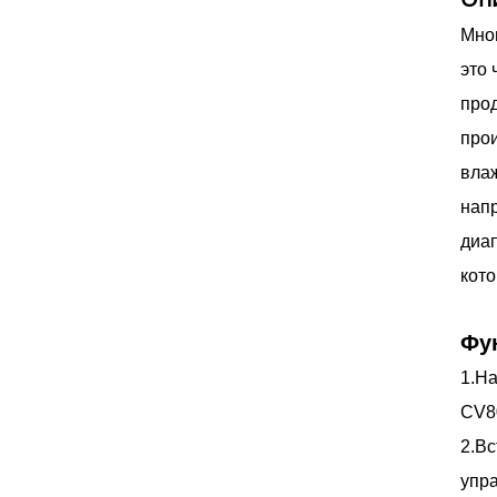
Мног
это 
прод
прои
влаж
напр
диап
кото
Фу
1.На
CV8
2.Вс
упр