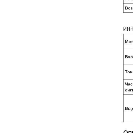
Воз
ИНФ
Мет
Вхо
Точ
Час
сиг
Выд
Опи