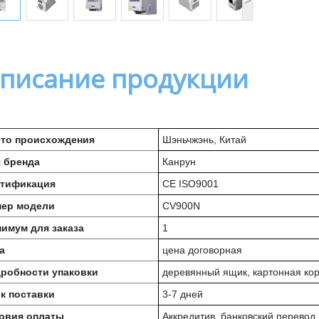
писание продукции
то происхождения
Шэньчжэнь, Китай
 бренда
Канрун
тификация
CE ISO9001
ер модели
CV900N
имум для заказа
1
а
цена договорная
робности упаковки
деревянный ящик, картонная ко
к поставки
3-7 дней
овия оплаты
Аккредитив, банковский перевод,