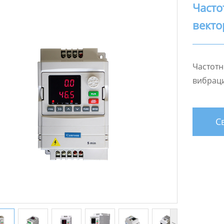
Часто
вект
Частотн
вибраци
Св
>