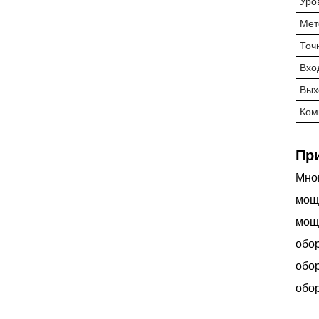
Уро
Мет
Точ
Вхо
Вых
Ком
Пр
Мно
мощ
мощ
обор
обор
обор