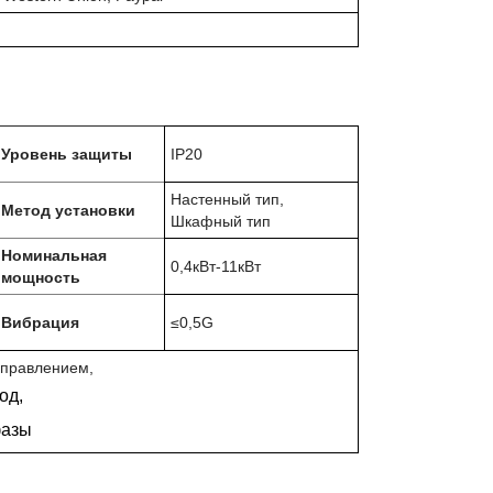
Уровень защиты
IP20
Настенный тип,
Метод установки
Шкафный тип
Номинальная
0,4кВт-11кВт
мощность
Вибрация
≤0,5G
управлением
,
од
,
фазы