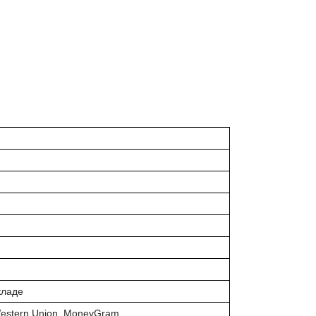
кладе
Western Union, MoneyGram