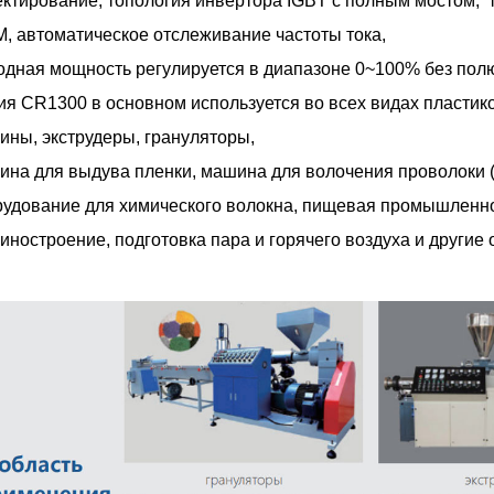
ктирование, топология инвертора IGBT с полным мостом,
 автоматическое отслеживание частоты тока,
дная мощность регулируется в диапазоне 0~100% без пол
я CR1300 в основном используется во всех видах пластик
ны, экструдеры, грануляторы,
ина для выдува пленки, машина для волочения проволоки 
рудование для химического волокна, пищевая промышленн
ностроение, подготовка пара и горячего воздуха и другие