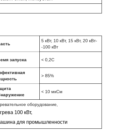
5 кВт, 10 кВт, 15 кВт, 20 кВт-
асть
-100 кВт
емя запуска
< 0,2С
фективная
> 85%
щность
щита
< 10 мкСм
наружение
гревательное оборудование
,
рева 100 кВт
,
машина для промышленности