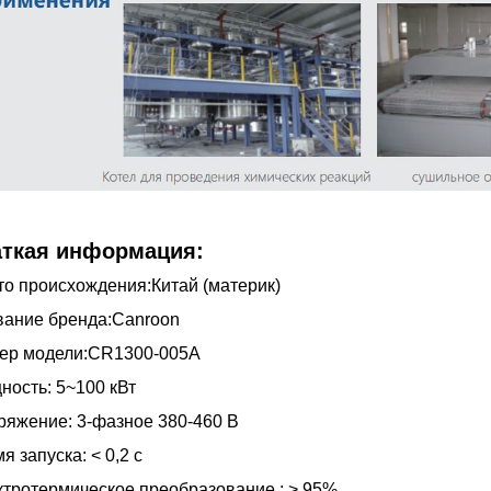
аткая информация:
о происхождения:Китай (материк)
вание бренда:Canroon
ер модели:CR1300-005A
ость: 5~100 кВт
яжение: 3-фазное 380-460 В
я запуска: < 0,2 с
тротермическое преобразование : > 95%