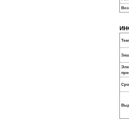
Воз
ИН
Тем
Защ
Эле
пре
Сро
Выд