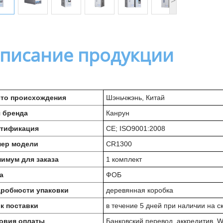
писание продукции
то происхождения
Шэньчжэнь, Китай
 бренда
Канрун
тификация
CE; ISO9001:2008
ер модели
CR1300
имум для заказа
1 комплект
а
ФОБ
робности упаковки
деревянная коробка
к поставки
в течение 5 дней при наличии на с
овия оплаты
Банковский перевод, аккредитив, 