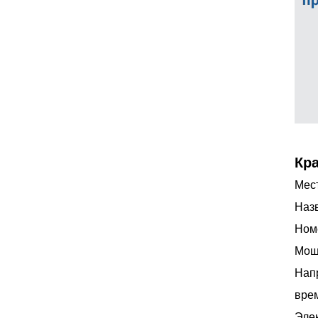
Кр
Мест
Наз
Ном
Мощн
Напр
врем
Элек