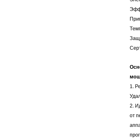
Эфф
При
Тем
Защи
Сер
Осн
мощ
1. Р
Удал
2. 
от п
аппа
прог