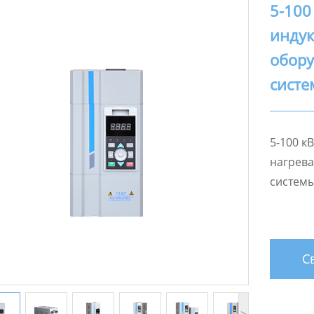
5-100
индук
обор
систе
5-100 к
нагрев
систем
Св
>