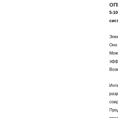
ОП
5-1
сис
Эле
Оно 
Може
эффе
Воз
Инте
раз
сов
Про