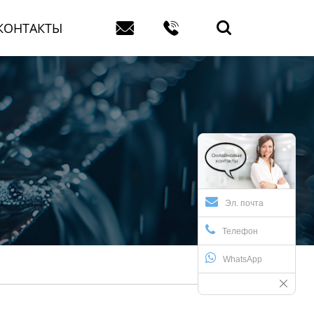


КОНТАКТЫ

Эл. почта
Телефон
WhatsApp