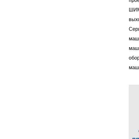
прое
ШИМ,
выхо
Сери
маши
маш
обо
маши