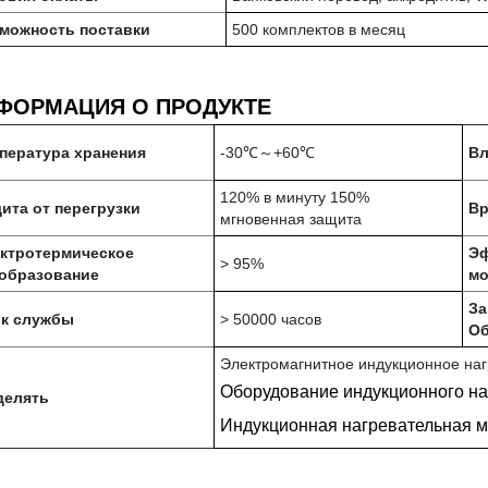
можность поставки
500 комплектов в месяц
ФОРМАЦИЯ О ПРОДУКТЕ
пература хранения
-30℃～+60℃
Вл
120% в минуту 150%
ита от перегрузки
Вр
мгновенная защита
ктротермическое
Эф
> 95%
образование
мо
За
к службы
> 50000 часов
Об
Электромагнитное индукционное на
Оборудование индукционного наг
елять
Индукционная нагревательная 