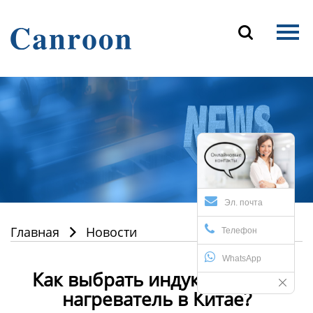
Главная

Продукция
О Нас
Новости и блог
Контакты
Эл. почта
Главная
Новости

Телефон
WhatsApp
Как выбрать индукционный
нагреватель в Китае?