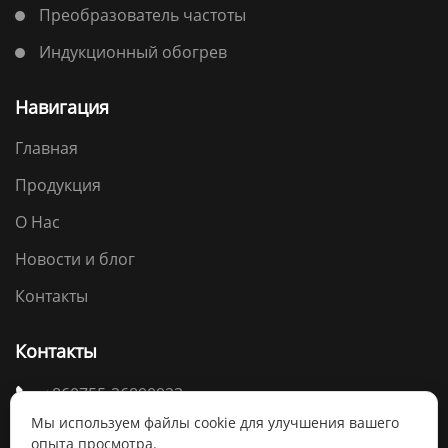
Преобразователь частоты
Индукционный обогрев
Навигация
Главная
Продукция
О Нас
Новости и блог
Контакты
Контакты
+860755-26890923

Мы используем файлы cookie для улучшения вашего
sales08@canroon.com

опыта просмотра.