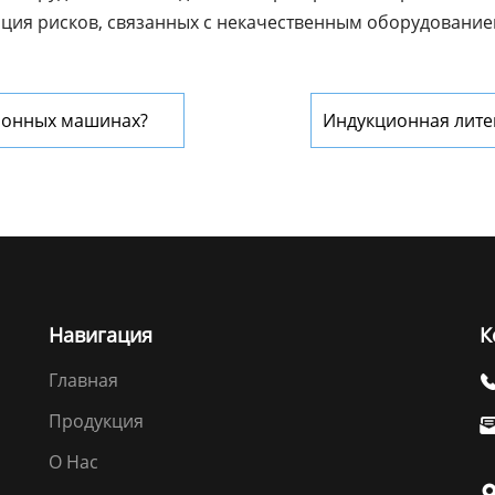
ция рисков, связанных с некачественным оборудованием
ционных машинах?
Индукционная лите
минусы
Навигация
К
Главная
Продукция
О Нас