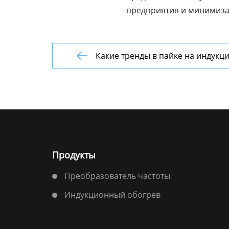
предприятия и минимиза
Какие тренды в пайке на индук

Продукты
Преобразователь частоты
Индукционный обогрев