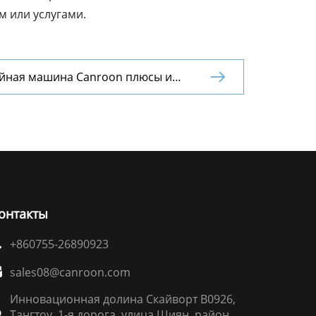
 или услугами.
йная машина Canroon плюсы и

онтакты
+860755-26890923

sales08@canroon.com

Инновационная долина Скайворт B0926,
Тангтоу, 1-я дорога, улица Шиян, район
