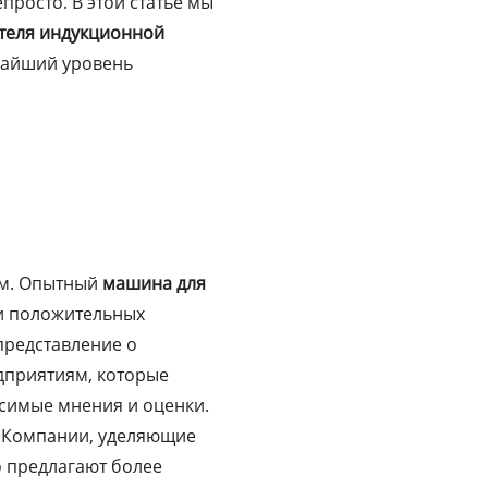
росто. В этой статье мы
теля индукционной
чайший уровень
ом. Опытный
машина для
и положительных
представление о
едприятиям, которые
симые мнения и оценки.
. Компании, уделяющие
 предлагают более