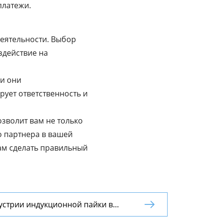
платежи.
еятельности. Выбор
здействие на
ли они
ует ответственность и
зволит вам не только
о партнера в вашей
ам сделать правильный
устрии индукционной пайки в
