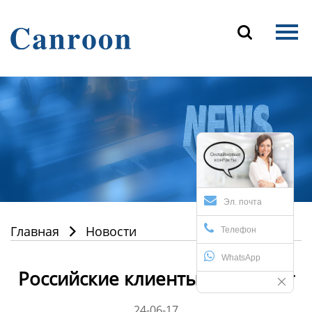
Главная

Продукция
О Нас
Новости и блог
Контакты
Эл. почта
Главная
Новости

Телефон
WhatsApp
Российские клиенты посещают
24-06-17