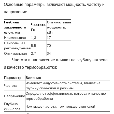
Основные параметры включают мощность, частоту и
напряжение.
Глубина
Оптимальная
Частота
,
закаленного
мощность,
Гц
слоя
, мм
кВт
Наименьшая
1,3
17
Наибольшая
5,5
70
рекомендуемая
Оптимальная
2,7
34
Частота и напряжение влияют на глубину нагрева
и качество термообработки:
Параметр
Влияние
Изменяет индуктивность системы, влияет на
Частота
глубину скин-слоя и режимы
Определяет эффективность нагрева и качество
Напряжение
термообработки
Глубина
Чем выше частота, тем тоньше скин-слой
скин-слоя