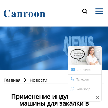
Главная

Продукция
О Нас
Новости и блог
Контакты
Эл. почта
Главная
Новости

Телефон
WhatsApp
Применение индукционной
машины для закалки в