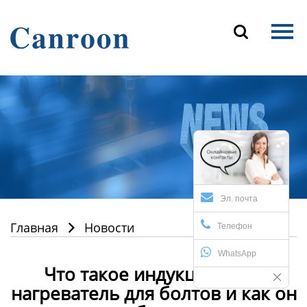
Главная

Продукция
О Нас
Новости и блог
Контакты
Эл. почта
Главная
Новости

Телефон
WhatsApp
Что такое индукционный
нагреватель для болтов и как он