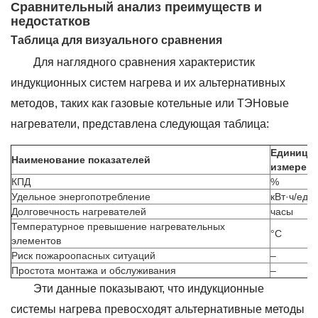
Сравнительный анализ преимуществ и
недостатков
Таблица для визуального сравнения
Для наглядного сравнения характеристик
индукционных систем нагрева и их альтернативных
методов, таких как газовые котельные или ТЭНовые
нагреватели, представлена следующая таблица:
Единицы
Наименование показателей
измерен
КПД
%
Удельное энергопотребление
кВт·ч/ед.
Долговечность нагревателей
часы
Температурное превышение нагревательных
°C
элементов
Риск пожароопасных ситуаций
–
Простота монтажа и обслуживания
–
Эти данные показывают, что индукционные
системы нагрева превосходят альтернативные методы