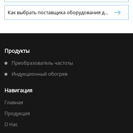
индукционного нагрева
Как выбрать поставщика оборудования для

пайки?
Продукты
Преобразователь частоты
Индукционный обогрев
Навигация
Главная
Продукция
О Нас