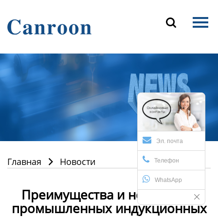
Главная

Продукция
О Нас
Новости и блог
Контакты
Эл. почта
Главная
Новости

Телефон
WhatsApp
Преимущества и недостатки
промышленных индукционных