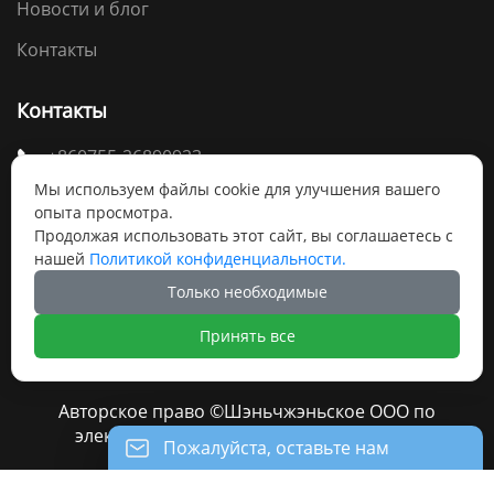
Новости и блог
Контакты
Контакты
+860755-26890923

Мы используем файлы cookie для улучшения вашего
sales08@canroon.com

опыта просмотра.
Продолжая использовать этот сайт, вы соглашаетесь с
Инновационная долина Скайворт B0926, Тангтоу,
нашей
Политикой конфиденциальности.
1-я дорога, улица Шиян, район Баоань,

Шэньчжэнь
Только необходимые
Принять все
Авторское право ©Шэньчжэньское ООО по
электрооборудования Канрун(Canroon)
Пожалуйста, оставьте нам
сообщение