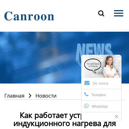
Главная

Продукция
О Нас
Новости и блог
Контакты
Эл. почта
Главная
Новости

Телефон
WhatsApp
Как работает устройство
индукционного нагрева для