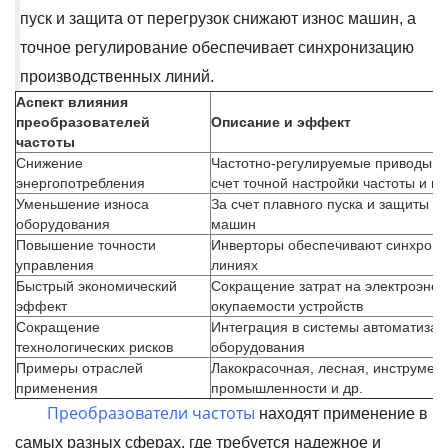
пуск и защита от перегрузок снижают износ машин, а
точное регулирование обеспечивает синхронизацию
производственных линий.
Аспект влияния
преобразователей
Описание и эффект
частоты
Снижение
Частотно-регулируемые приводы по
энергопотребления
счет точной настройки частоты и м
Уменьшение износа
За счет плавного пуска и защиты о
оборудования
машин
Повышение точности
Инверторы обеспечивают синхрони
управления
линиях
Быстрый экономический
Сокращение затрат на электроэнер
эффект
окупаемости устройств
Сокращение
Интеграция в системы автоматизаци
технологических рисков
оборудования
Примеры отраслей
Лакокрасочная, лесная, инструмен
применения
промышленности и др.
Преобразователи частоты
находят применение в
самых разных сферах, где требуется надежное и