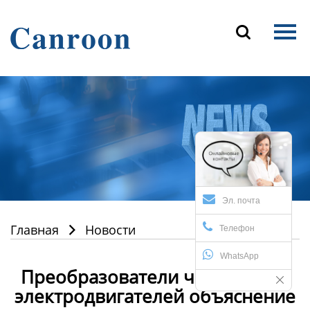
Главная

Продукция
О Нас
Новости и блог
Контакты
Эл. почта
Главная
Новости

Телефон
WhatsApp
Преобразователи частоты для
электродвигателей объяснение