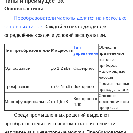
Типы и преимущества
Основные типы
Преобразователи частоты делятся на несколько
основных типов
. Каждый из них подходит для
определённых задач и условий эксплуатации.
Тип
Область
Тип преобразователя
Мощность
управления
применения
Бытовые
приборы,
Однофазный
до 2,2 кВт
Скалярное
маломощные
насосы
Промышленные
Трехфазный
от 0,75 кВт
Векторное
приводы, станки
Сложные
Векторное с
Многофункциональный
от 1,5 кВт
технологические
ПЛК
процессы
Среди промышленных решений выделяют
преобразователи с источником тока, с источником
напряжения и инверторные модули. Преобразователи