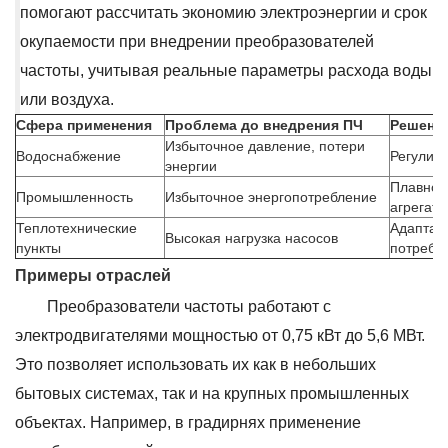
помогают рассчитать экономию электроэнергии и срок
окупаемости при внедрении преобразователей
частоты, учитывая реальные параметры расхода воды
или воздуха.
Сфера применения
Проблема до внедрения ПЧ
Решени
Избыточное давление, потери
Водоснабжение
Регулиро
энергии
Плавное
Промышленность
Избыточное энергопотребление
агрегато
Теплотехнические
Адаптаци
Высокая нагрузка насосов
пункты
потребл
Примеры отраслей
Преобразователи частоты работают с
электродвигателями мощностью от 0,75 кВт до 5,6 МВт.
Это позволяет использовать их как в небольших
бытовых системах, так и на крупных промышленных
объектах. Например, в градирнях применение