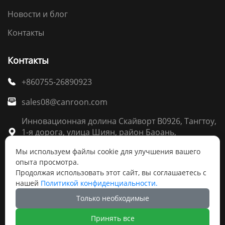
Новости и блог
Контакты
Контакты
+860755-26890923

sales08@canroon.com

Инновационная долина Скайворт B0926, Тангтоу,
1-я дорога, улица Шиян, район Баоань,

Шэньчжэнь
Мы используем файлы cookie для улучшения вашего
опыта просмотра.
Продолжая использовать этот сайт, вы соглашаетесь с
нашей
Политикой конфиденциальности.
Авторское право ©Шэньчжэньское ООО по
Только необходимые
электрооборудования Канрун(Canroon)
Принять все