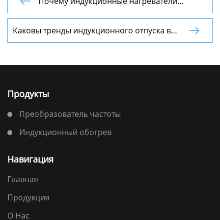
Почему индукционные нагреватели

катушки эффективнее традиционных
методов
Каковы тренды индукционного отпуска в

Китае?
Продукты
Преобразователь частоты
Индукционный обогрев
Навигация
Главная
Продукция
О Нас