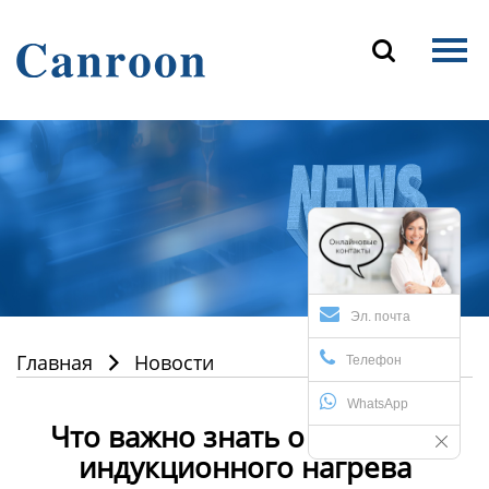
Главная

Продукция
О Нас
Новости и блог
Контакты
Эл. почта
Главная
Новости

Телефон
WhatsApp
Что важно знать о машинах
индукционного нагрева