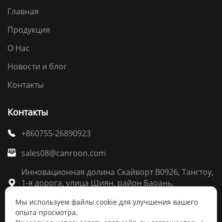
Главная
Продукция
О Нас
Новости и блог
Контакты
Контакты
+860755-26890923

sales08@canroon.com

Инновационная долина Скайворт B0926, Тангтоу,
1-я дорога, улица Шиян, район Баоань,

Шэньчжэнь
Мы используем файлы cookie для улучшения вашего
опыта просмотра.